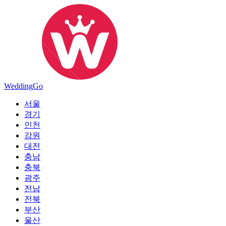
Wedding
Go
서울
경기
인천
강원
대전
충남
충북
광주
전남
전북
부산
울산