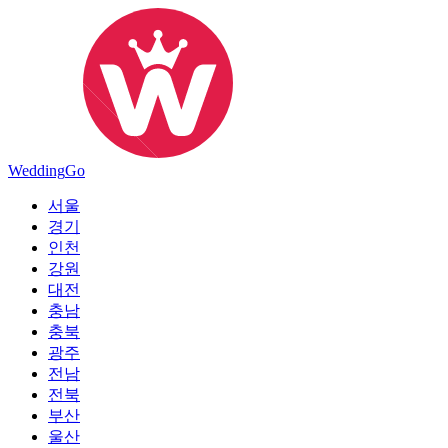
Wedding
Go
서울
경기
인천
강원
대전
충남
충북
광주
전남
전북
부산
울산