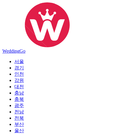
Wedding
Go
서울
경기
인천
강원
대전
충남
충북
광주
전남
전북
부산
울산