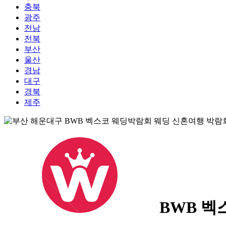
충북
광주
전남
전북
부산
울산
경남
대구
경북
제주
BWB 벡