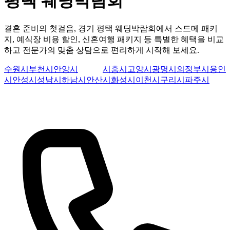
평택 웨딩박람회
결혼 준비의 첫걸음, 경기 평택 웨딩박람회에서 스드메 패키
지, 예식장 비용 할인, 신혼여행 패키지 등 특별한 혜택을 비교
하고 전문가의 맞춤 상담으로 편리하게 시작해 보세요.
수원시
부천시
안양시
평택시
시흥시
고양시
광명시
의정부시
용인
시
안성시
성남시
하남시
안산시
화성시
이천시
구리시
파주시