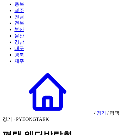
충북
광주
전남
전북
부산
울산
경남
대구
경북
제주
/
경기
/
평택
경기 · PYEONGTAEK