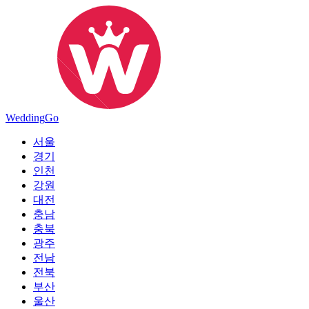
Wedding
Go
서울
경기
인천
강원
대전
충남
충북
광주
전남
전북
부산
울산