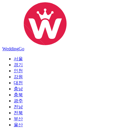
Wedding
Go
서울
경기
인천
강원
대전
충남
충북
광주
전남
전북
부산
울산