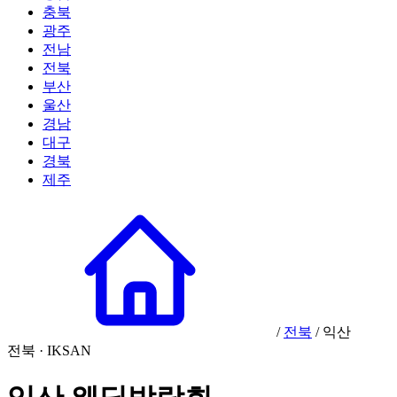
충북
광주
전남
전북
부산
울산
경남
대구
경북
제주
/
전북
/
익산
전북 · IKSAN