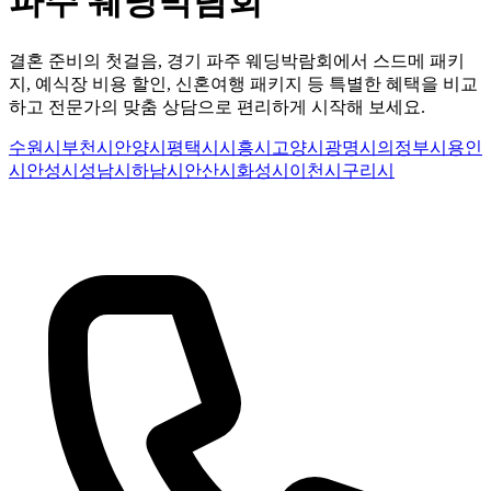
파주 웨딩박람회
결혼 준비의 첫걸음, 경기 파주 웨딩박람회에서 스드메 패키
지, 예식장 비용 할인, 신혼여행 패키지 등 특별한 혜택을 비교
하고 전문가의 맞춤 상담으로 편리하게 시작해 보세요.
수원시
부천시
안양시
평택시
시흥시
고양시
광명시
의정부시
용인
시
안성시
성남시
하남시
안산시
화성시
이천시
구리시
파주시