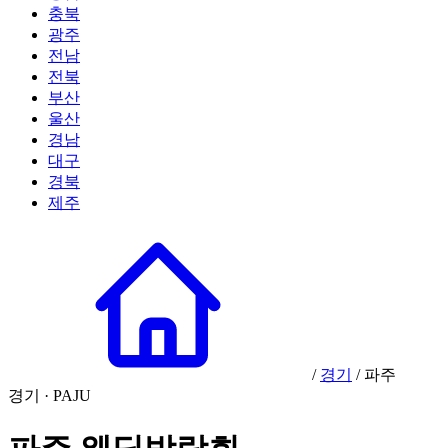
충북
광주
전남
전북
부산
울산
경남
대구
경북
제주
/
경기
/
파주
경기 · PAJU