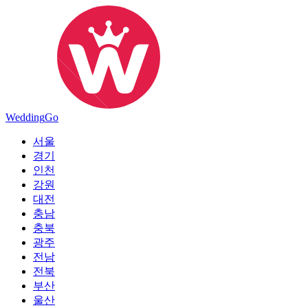
Wedding
Go
서울
경기
인천
강원
대전
충남
충북
광주
전남
전북
부산
울산