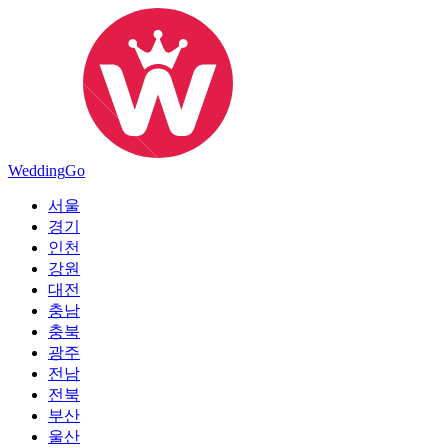
Wedding
Go
서울
경기
인천
강원
대전
충남
충북
광주
전남
전북
부산
울산