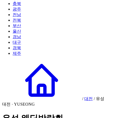
충북
광주
전남
전북
부산
울산
경남
대구
경북
제주
/
대전
/
유성
대전 · YUSEONG