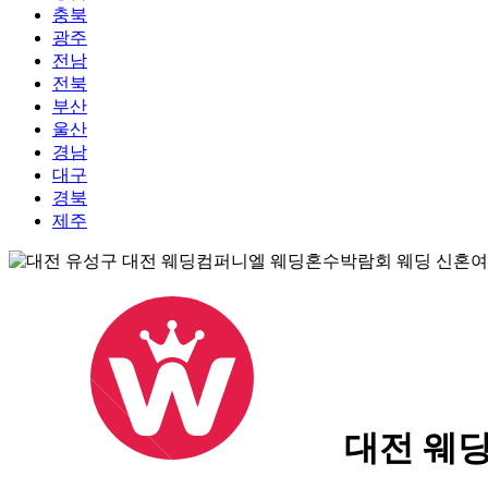
충북
광주
전남
전북
부산
울산
경남
대구
경북
제주
대전 웨