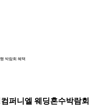
딩컴퍼니엘 웨딩혼수박람회