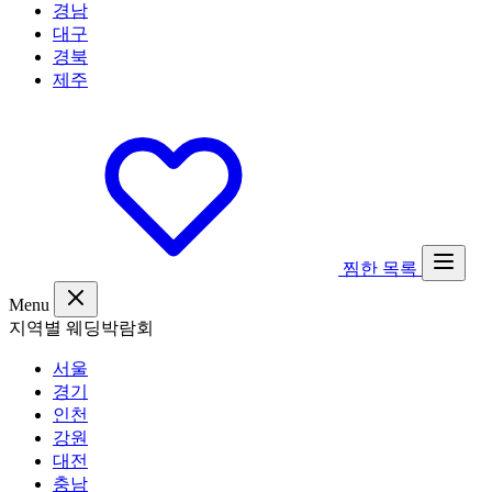
경남
대구
경북
제주
찜한 목록
Menu
지역별 웨딩박람회
서울
경기
인천
강원
대전
충남