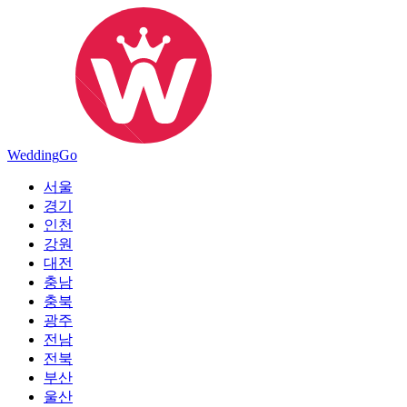
Wedding
Go
서울
경기
인천
강원
대전
충남
충북
광주
전남
전북
부산
울산