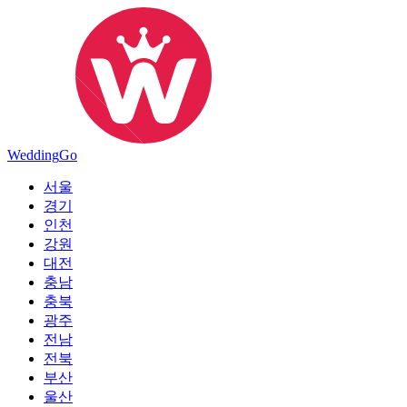
Wedding
Go
서울
경기
인천
강원
대전
충남
충북
광주
전남
전북
부산
울산