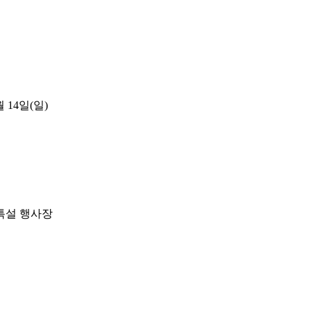
월 14일(일)
특설 행사장