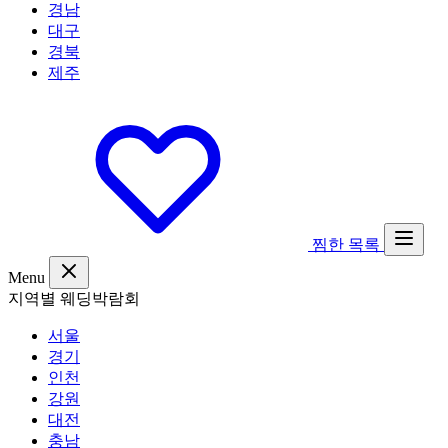
경남
대구
경북
제주
찜한 목록
Menu
지역별 웨딩박람회
서울
경기
인천
강원
대전
충남