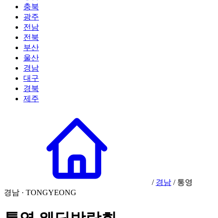
충북
광주
전남
전북
부산
울산
경남
대구
경북
제주
/
경남
/
통영
경남 · TONGYEONG