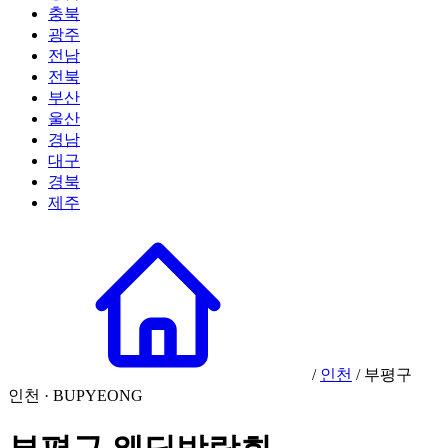
충북
광주
전남
전북
부산
울산
경남
대구
경북
제주
/
인천
/
부평구
인천 · BUPYEONG