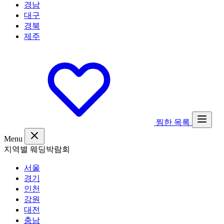
경남
대구
경북
제주
찜한 목록
Menu
지역별 웨딩박람회
서울
경기
인천
강원
대전
충남