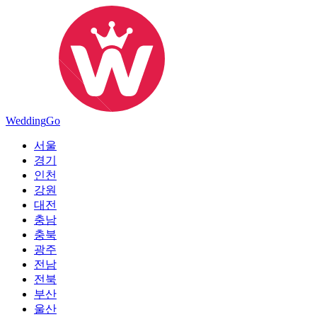
Wedding
Go
서울
경기
인천
강원
대전
충남
충북
광주
전남
전북
부산
울산