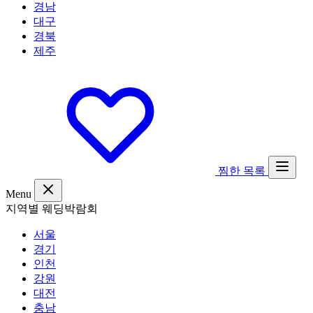
경남
대구
경북
제주
찜한 목록
Menu
지역별 웨딩박람회
서울
경기
인천
강원
대전
충남