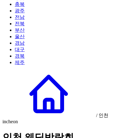
충북
광주
전남
전북
부산
울산
경남
대구
경북
제주
/
인천
incheon
인천 웨딩박람회