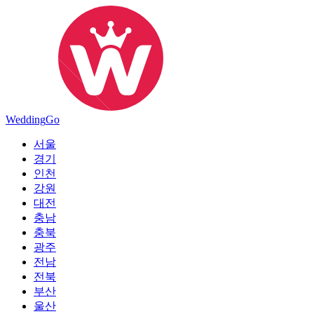
Wedding
Go
서울
경기
인천
강원
대전
충남
충북
광주
전남
전북
부산
울산