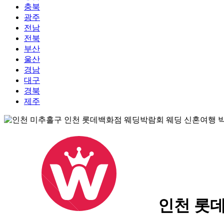
충북
광주
전남
전북
부산
울산
경남
대구
경북
제주
인천 롯