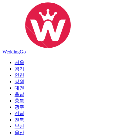
Wedding
Go
서울
경기
인천
강원
대전
충남
충북
광주
전남
전북
부산
울산