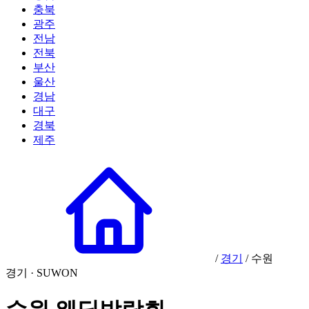
충북
광주
전남
전북
부산
울산
경남
대구
경북
제주
/
경기
/
수원
경기 · SUWON