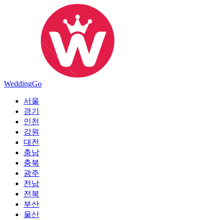
Wedding
Go
서울
경기
인천
강원
대전
충남
충북
광주
전남
전북
부산
울산