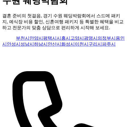
수원 웨딩박람회
결혼 준비의 첫걸음, 경기 수원 웨딩박람회에서 스드메 패키
지, 예식장 비용 할인, 신혼여행 패키지 등 특별한 혜택을 비교
하고 전문가의 맞춤 상담으로 편리하게 시작해 보세요.
수원시
부천시
안양시
평택시
시흥시
고양시
광명시
의정부시
용인
시
안성시
성남시
하남시
안산시
화성시
이천시
구리시
파주시