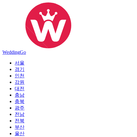
Wedding
Go
서울
경기
인천
강원
대전
충남
충북
광주
전남
전북
부산
울산