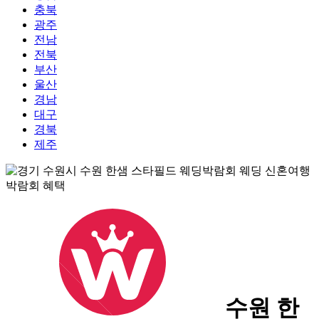
충북
광주
전남
전북
부산
울산
경남
대구
경북
제주
수원 한