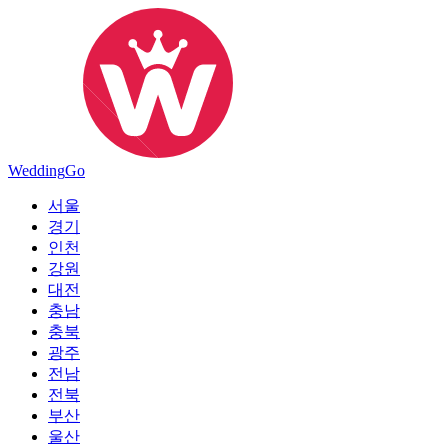
Wedding
Go
서울
경기
인천
강원
대전
충남
충북
광주
전남
전북
부산
울산