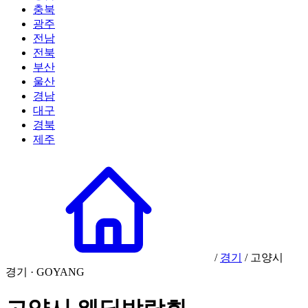
충북
광주
전남
전북
부산
울산
경남
대구
경북
제주
/
경기
/
고양시
경기 · GOYANG