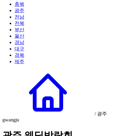
충북
광주
전남
전북
부산
울산
경남
대구
경북
제주
/
광주
gwangju
광주 웨딩박람회