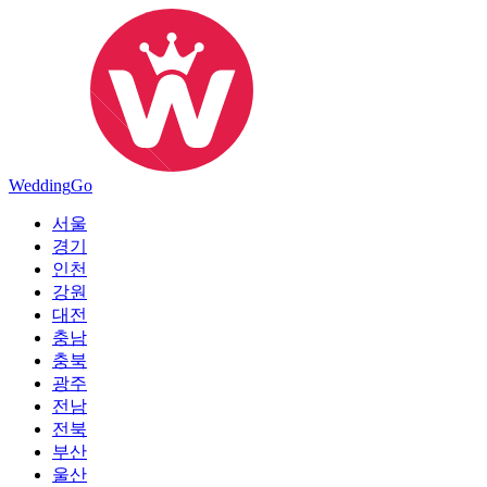
Wedding
Go
서울
경기
인천
강원
대전
충남
충북
광주
전남
전북
부산
울산