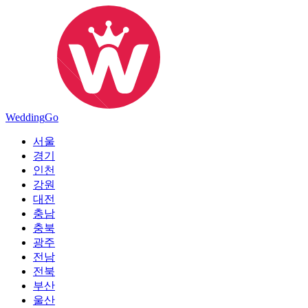
Wedding
Go
서울
경기
인천
강원
대전
충남
충북
광주
전남
전북
부산
울산