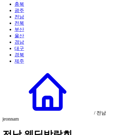
충북
광주
전남
전북
부산
울산
경남
대구
경북
제주
/
전남
jeonnam
전남 웨딩박람회