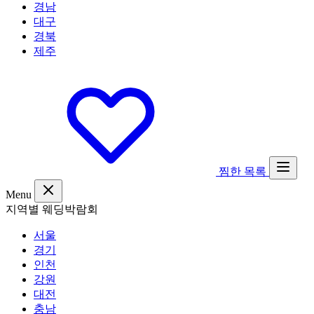
경남
대구
경북
제주
찜한 목록
Menu
지역별 웨딩박람회
서울
경기
인천
강원
대전
충남