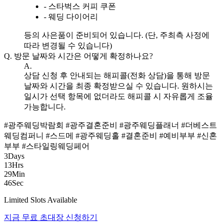
- 스타벅스 커피 쿠폰
- 웨딩 다이어리
등의 사은품이 준비되어 있습니다. (단, 주최측 사정에
따라 변경될 수 있습니다)
Q.
방문 날짜와 시간은 어떻게 확정하나요?
A.
상담 신청 후 안내되는 해피콜(전화 상담)을 통해 방문
날짜와 시간을 최종 확정받으실 수 있습니다. 원하시는
일시가 선택 항목에 없더라도 해피콜 시 자유롭게 조율
가능합니다.
#광주웨딩박람회
#광주결혼준비
#광주웨딩플래너
#더베스트
웨딩컴퍼니
#스드메
#광주웨딩홀
#결혼준비
#예비부부
#신혼
부부
#스타일링웨딩페어
3
Days
13
Hrs
29
Min
45
Sec
Limited Slots Available
지금 무료 초대장 신청하기