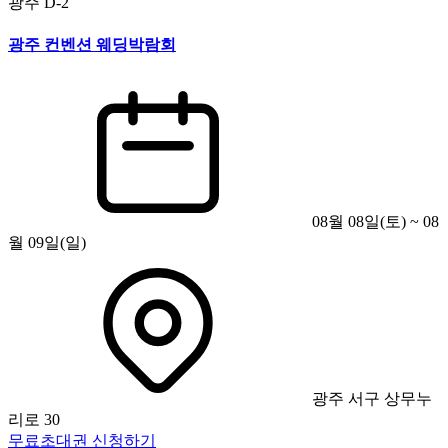
광주
D-2
광주 컨벤션 웨딩박람회
08월 08일(토) ~ 08
월 09일(일)
광주 서구 상무누
리로 30
무료초대권 신청하기