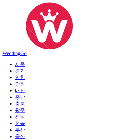
Wedding
Go
서울
경기
인천
강원
대전
충남
충북
광주
전남
전북
부산
울산