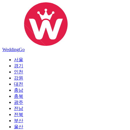
Wedding
Go
서울
경기
인천
강원
대전
충남
충북
광주
전남
전북
부산
울산