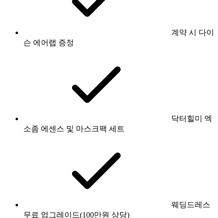
계약 시 다이
슨 에어랩 증정
닥터힐미 엑
소좀 에센스 및 마스크팩 세트
웨딩드레스
무료 업그레이드(100만원 상당)