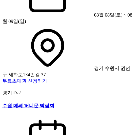
08월 08일(토) ~ 08
월 09일(일)
경기 수원시 권선
구 세화로134번길 37
무료초대권 신청하기
경기
D-2
수원 메쎄 허니문 박람회