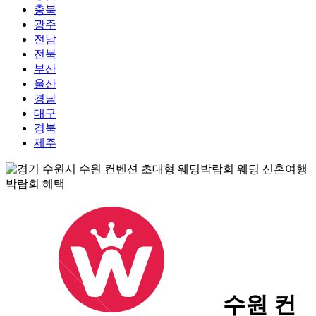
충북
광주
전남
전북
부산
울산
경남
대구
경북
제주
수원 컨