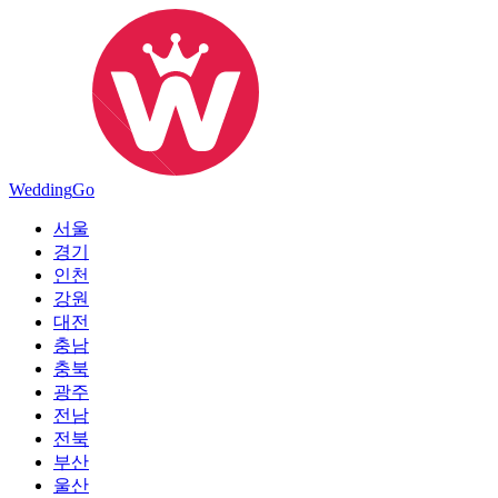
Wedding
Go
서울
경기
인천
강원
대전
충남
충북
광주
전남
전북
부산
울산