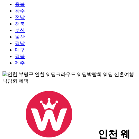
충북
광주
전남
전북
부산
울산
경남
대구
경북
제주
인천 웨