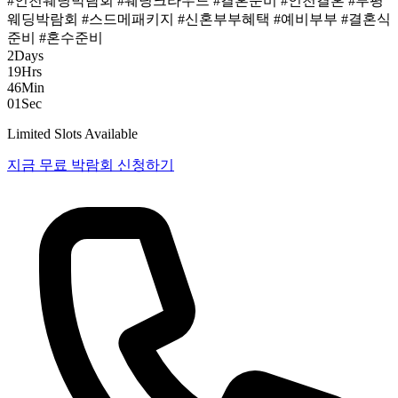
#인천웨딩박람회
#웨딩크라우드
#결혼준비
#인천결혼
#부평
웨딩박람회
#스드메패키지
#신혼부부혜택
#예비부부
#결혼식
준비
#혼수준비
2
Days
19
Hrs
46
Min
00
Sec
Limited Slots Available
지금 무료 박람회 신청하기