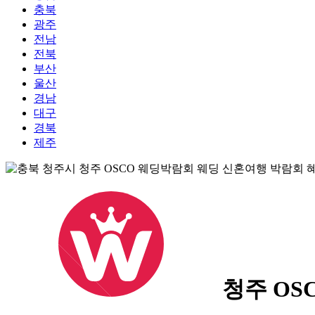
충북
광주
전남
전북
부산
울산
경남
대구
경북
제주
청주 OS