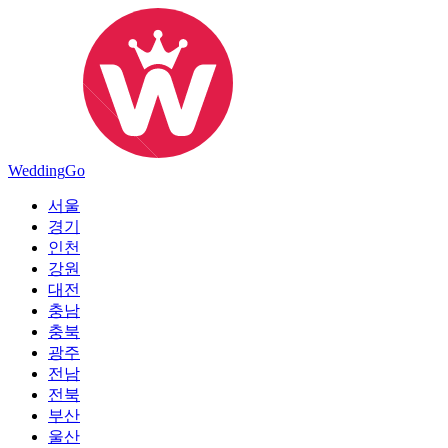
Wedding
Go
서울
경기
인천
강원
대전
충남
충북
광주
전남
전북
부산
울산