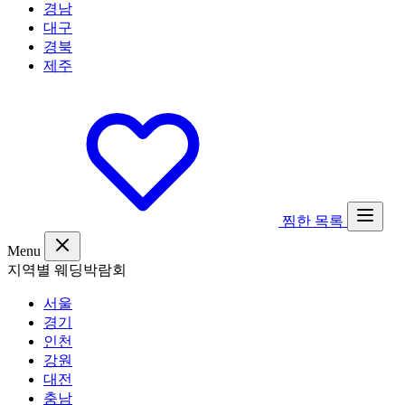
경남
대구
경북
제주
찜한 목록
Menu
지역별 웨딩박람회
서울
경기
인천
강원
대전
충남