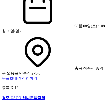
08월 08일(토) ~ 08
월 09일(일)
충북 청주시 흥덕
구 오송읍 만수리 275-5
무료초대권 신청하기
충북
D-15
청주 OSCO 허니문박람회