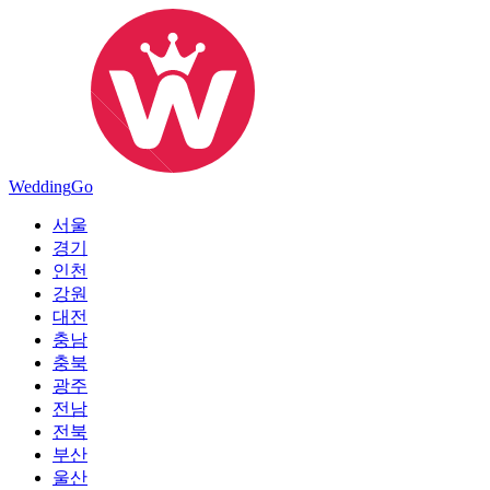
Wedding
Go
서울
경기
인천
강원
대전
충남
충북
광주
전남
전북
부산
울산