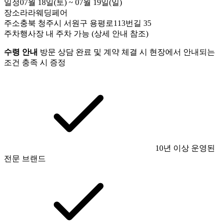
일정
07월 18일(토) ~ 07월 19일(일)
장소
라라웨딩페어
주소
충북 청주시 서원구 용평로113번길 35
주차
행사장 내 주차 가능 (상세 안내 참조)
수령 안내
방문 상담 완료 및 계약 체결 시 현장에서 안내되는
조건 충족 시 증정
10년 이상 운영된
전문 브랜드