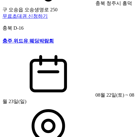
충북 청주시 흥덕
구 오송읍 오송생명로 250
무료초대권 신청하기
충북
D-16
충주 위드유 웨딩박람회
08월 22일(토) ~ 08
월 23일(일)