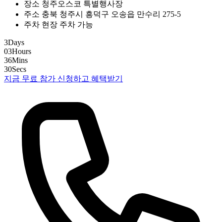
장소
청주오스코 특별행사장
주소
충북 청주시 흥덕구 오송읍 만수리 275-5
주차
현장 주차 가능
3
Days
03
Hours
36
Mins
29
Secs
지금 무료 참가 신청하고 혜택받기