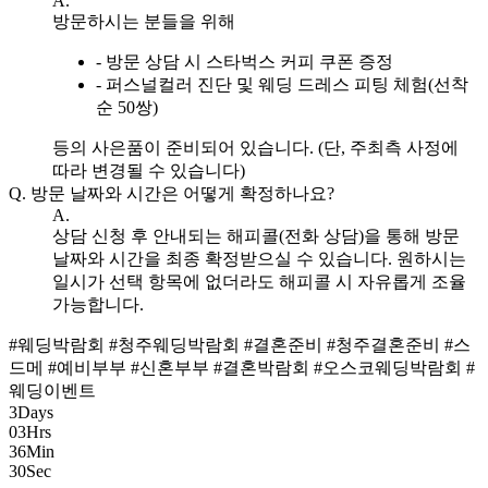
A.
방문하시는 분들을 위해
- 방문 상담 시 스타벅스 커피 쿠폰 증정
- 퍼스널컬러 진단 및 웨딩 드레스 피팅 체험(선착
순 50쌍)
등의 사은품이 준비되어 있습니다. (단, 주최측 사정에
따라 변경될 수 있습니다)
Q.
방문 날짜와 시간은 어떻게 확정하나요?
A.
상담 신청 후 안내되는 해피콜(전화 상담)을 통해 방문
날짜와 시간을 최종 확정받으실 수 있습니다. 원하시는
일시가 선택 항목에 없더라도 해피콜 시 자유롭게 조율
가능합니다.
#웨딩박람회
#청주웨딩박람회
#결혼준비
#청주결혼준비
#스
드메
#예비부부
#신혼부부
#결혼박람회
#오스코웨딩박람회
#
웨딩이벤트
3
Days
03
Hrs
36
Min
29
Sec