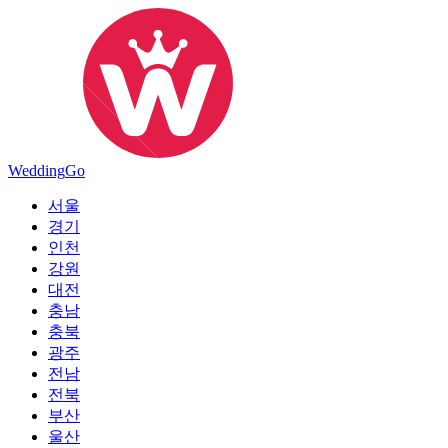
Wedding
Go
서울
경기
인천
강원
대전
충남
충북
광주
전남
전북
부산
울산