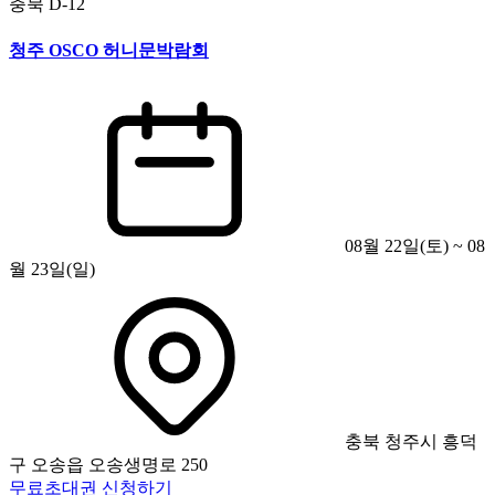
충북
D-12
청주 OSCO 허니문박람회
08월 22일(토) ~ 08
월 23일(일)
충북 청주시 흥덕
구 오송읍 오송생명로 250
무료초대권 신청하기