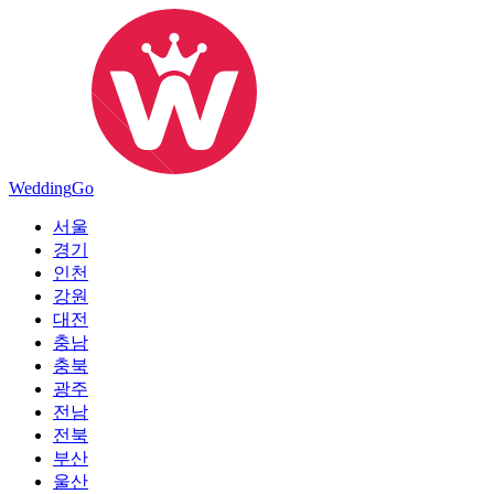
Wedding
Go
서울
경기
인천
강원
대전
충남
충북
광주
전남
전북
부산
울산