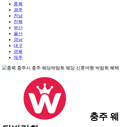
충북
광주
전남
전북
부산
울산
경남
대구
경북
제주
충주 웨