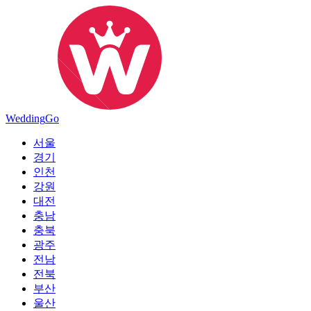
Wedding
Go
서울
경기
인천
강원
대전
충남
충북
광주
전남
전북
부산
울산