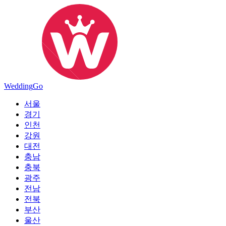
Wedding
Go
서울
경기
인천
강원
대전
충남
충북
광주
전남
전북
부산
울산