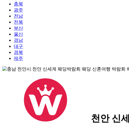
충북
광주
전남
전북
부산
울산
경남
대구
경북
제주
천안 신