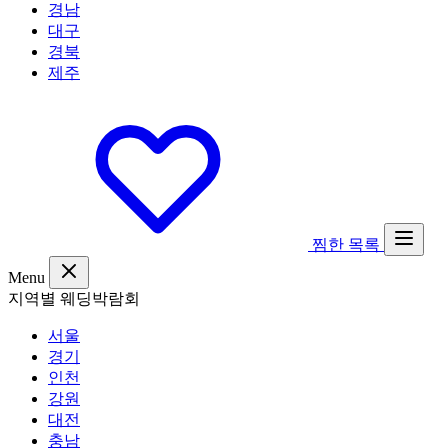
경남
대구
경북
제주
찜한 목록
Menu
지역별 웨딩박람회
서울
경기
인천
강원
대전
충남