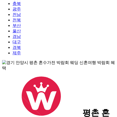
충북
광주
전남
전북
부산
울산
경남
대구
경북
제주
평촌 혼