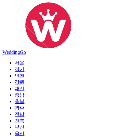
Wedding
Go
서울
경기
인천
강원
대전
충남
충북
광주
전남
전북
부산
울산