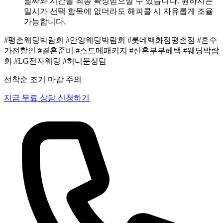
날짜와 시간을 최종 확정받으실 수 있습니다. 원하시는
일시가 선택 항목에 없더라도 해피콜 시 자유롭게 조율
가능합니다.
#평촌웨딩박람회
#안양웨딩박람회
#롯데백화점평촌점
#혼수
가전할인
#결혼준비
#스드메패키지
#신혼부부혜택
#웨딩박람
회
#LG전자웨딩
#허니문상담
선착순 조기 마감 주의
지금 무료 상담 신청하기