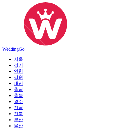
Wedding
Go
서울
경기
인천
강원
대전
충남
충북
광주
전남
전북
부산
울산