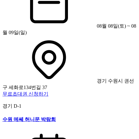
08월 08일(토) ~ 08
월 09일(일)
경기 수원시 권선
구 세화로134번길 37
무료초대권 신청하기
경기
D-1
수원 메쎄 허니문 박람회