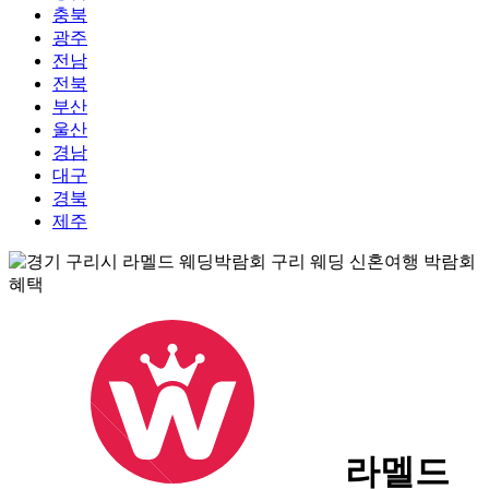
충북
광주
전남
전북
부산
울산
경남
대구
경북
제주
라멜드