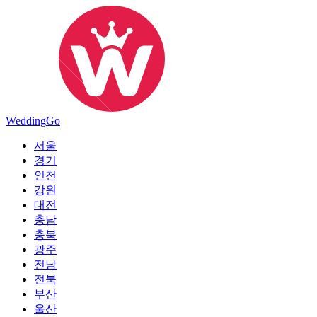
Wedding
Go
서울
경기
인천
강원
대전
충남
충북
광주
전남
전북
부산
울산