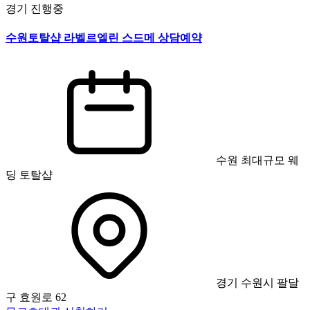
경기
진행중
수원토탈샵 라벨르엘린 스드메 상담예약
수원 최대규모 웨
딩 토탈샵
경기 수원시 팔달
구 효원로 62