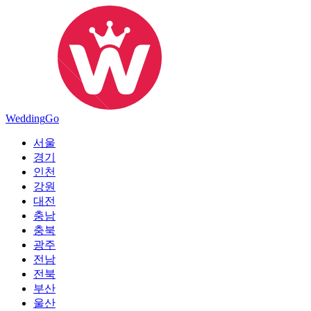
Wedding
Go
서울
경기
인천
강원
대전
충남
충북
광주
전남
전북
부산
울산