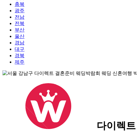
충북
광주
전남
전북
부산
울산
경남
대구
경북
제주
다이렉트