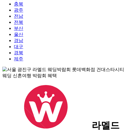
충북
광주
전남
전북
부산
울산
경남
대구
경북
제주
라멜드