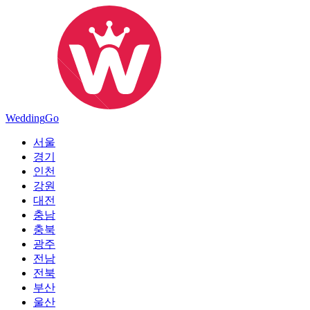
Wedding
Go
서울
경기
인천
강원
대전
충남
충북
광주
전남
전북
부산
울산