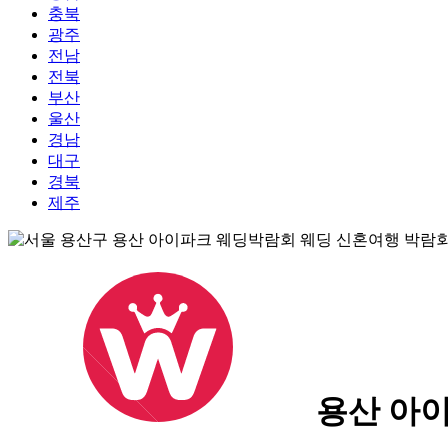
충북
광주
전남
전북
부산
울산
경남
대구
경북
제주
용산 아