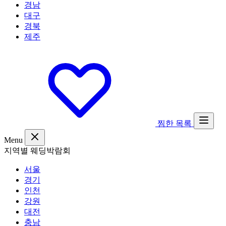
경남
대구
경북
제주
찜한 목록
Menu
지역별 웨딩박람회
서울
경기
인천
강원
대전
충남