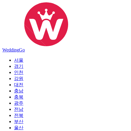
Wedding
Go
서울
경기
인천
강원
대전
충남
충북
광주
전남
전북
부산
울산