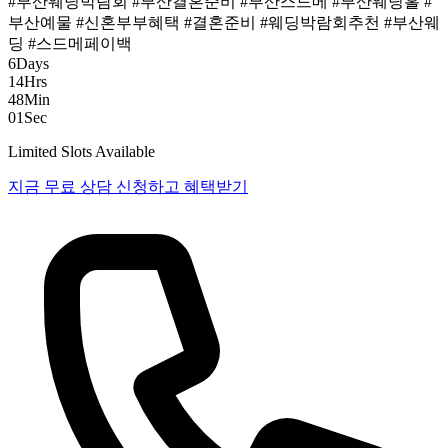
#부산웨딩박람회
#부산결혼준비
#부산스드메
#부산웨딩홀
#
부산예물
#신혼부부혜택
#결혼준비
#웨딩박람회추천
#부산웨
딩
#스드메페이백
6
Days
14
Hrs
48
Min
00
Sec
Limited Slots Available
지금 무료 상담 신청하고 혜택받기