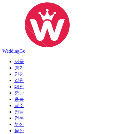
Wedding
Go
서울
경기
인천
강원
대전
충남
충북
광주
전남
전북
부산
울산