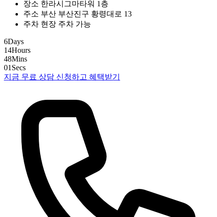
장소
한라시그마타워 1층
주소
부산 부산진구 황령대로 13
주차
현장 주차 가능
6
Days
14
Hours
48
Mins
00
Secs
지금 무료 상담 신청하고 혜택받기