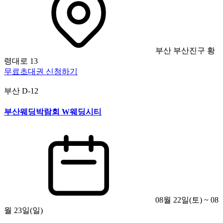
부산 부산진구 황
령대로 13
무료초대권 신청하기
부산
D-12
부산웨딩박람회 W웨딩시티
08월 22일(토) ~ 08
월 23일(일)