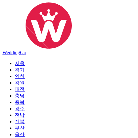
Wedding
Go
서울
경기
인천
강원
대전
충남
충북
광주
전남
전북
부산
울산