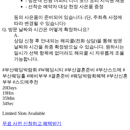
- 방문객 전원 더피티 디너 코스 요리 시식권 제공
- 선착순 예약자 대상 한정 사은품 증정
등의 사은품이 준비되어 있습니다. (단, 주최측 사정에
따라 변경될 수 있습니다)
Q.
방문 날짜와 시간은 어떻게 확정하나요?
A.
상담 신청 후 안내되는 해피콜(전화 상담)을 통해 방문
날짜와 시간을 최종 확정받으실 수 있습니다. 원하시는
일시가 선택 항목에 없더라도 해피콜 시 자유롭게 조율
가능합니다.
#부산웨딩박람회
#W웨딩시티
#부산결혼준비
#부산스드메
#
부산웨딩홀
#예비부부
#결혼준비
#웨딩박람회혜택
#부산신혼
부부
#스드메추천
20
Days
19
Hrs
35
Min
33
Sec
Limited Slots Available
무료 사전 신청하고 혜택받기