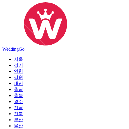
Wedding
Go
서울
경기
인천
강원
대전
충남
충북
광주
전남
전북
부산
울산