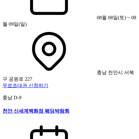
08월 08일(토) ~ 08
월 09일(일)
충남 천안시 서북
구 공원로 227
무료초대권 신청하기
충남
D-9
천안 신세계백화점 웨딩박람회