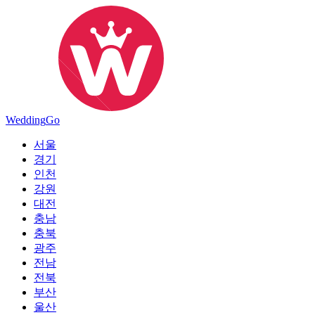
Wedding
Go
서울
경기
인천
강원
대전
충남
충북
광주
전남
전북
부산
울산