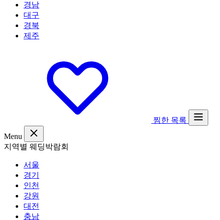
경남
대구
경북
제주
찜한 목록
Menu
지역별 웨딩박람회
서울
경기
인천
강원
대전
충남