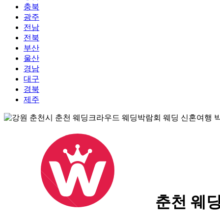
충북
광주
전남
전북
부산
울산
경남
대구
경북
제주
춘천 웨