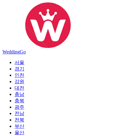
Wedding
Go
서울
경기
인천
강원
대전
충남
충북
광주
전남
전북
부산
울산