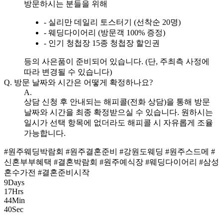
방문하시는 분들을 위해
- 실리만 데일리 토스터기 (선착순 20명)
- 웨딩다이어리 (방문객 100% 증정)
- 인기 청첩장 15종 청첩장 할인권
등의 사은품이 준비되어 있습니다. (단, 주최측 사정에
따라 변경될 수 있습니다)
Q.
방문 날짜와 시간은 어떻게 확정하나요?
A.
상담 신청 후 안내되는 해피콜(전화 상담)을 통해 방문
날짜와 시간을 최종 확정받으실 수 있습니다. 원하시는
일시가 선택 항목에 없더라도 해피콜 시 자유롭게 조율
가능합니다.
#원주웨딩박람회
#원주결혼준비
#강원도웨딩
#원주스드메
#
신혼부부혜택
#결혼박람회
#원주예식장
#웨딩다이어리
#삼성
혼수가전
#결혼준비시작
9
Days
17
Hrs
44
Min
39
Sec