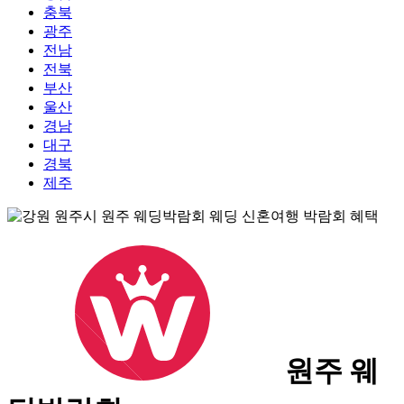
충북
광주
전남
전북
부산
울산
경남
대구
경북
제주
원주 웨