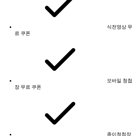
식전영상 무
료 쿠폰
모바일 청첩
장 무료 쿠폰
종이청첩장