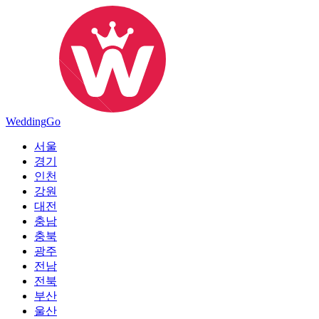
Wedding
Go
서울
경기
인천
강원
대전
충남
충북
광주
전남
전북
부산
울산