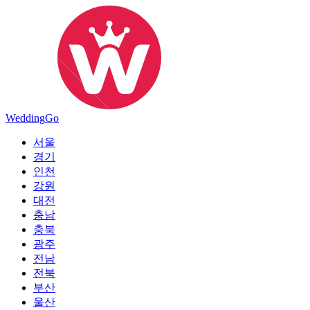
Wedding
Go
서울
경기
인천
강원
대전
충남
충북
광주
전남
전북
부산
울산