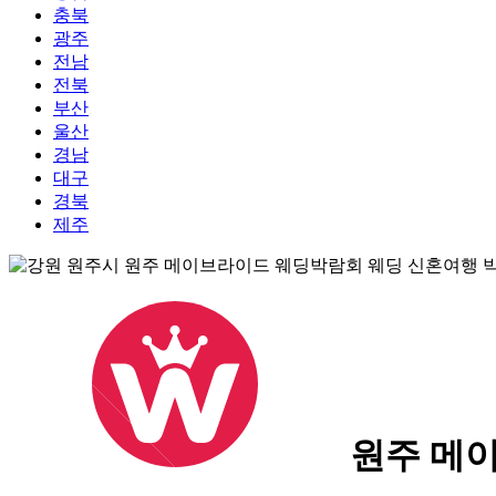
충북
광주
전남
전북
부산
울산
경남
대구
경북
제주
원주 메