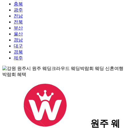
충북
광주
전남
전북
부산
울산
경남
대구
경북
제주
원주 웨