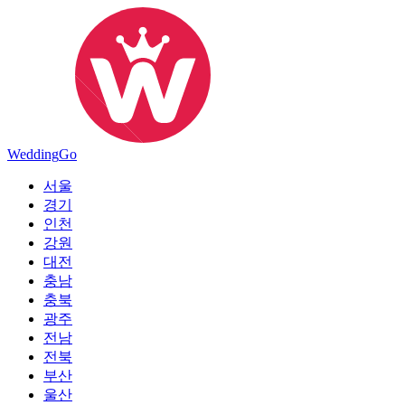
Wedding
Go
서울
경기
인천
강원
대전
충남
충북
광주
전남
전북
부산
울산