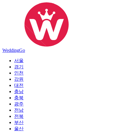
Wedding
Go
서울
경기
인천
강원
대전
충남
충북
광주
전남
전북
부산
울산