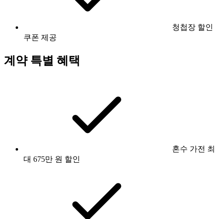
청첩장 할인
쿠폰 제공
계약 특별 혜택
혼수 가전 최
대 675만 원 할인