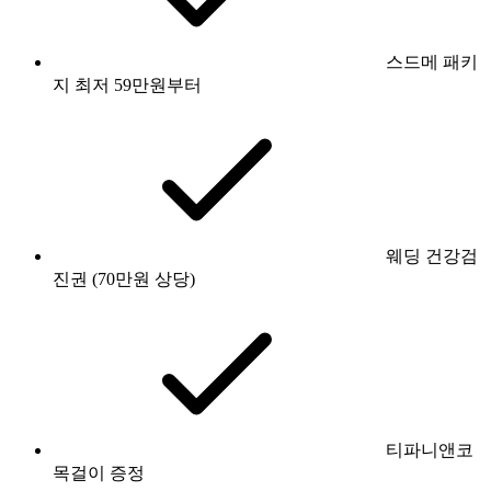
스드메 패키
지 최저 59만원부터
웨딩 건강검
진권 (70만원 상당)
티파니앤코
목걸이 증정