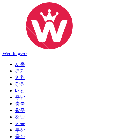
Wedding
Go
서울
경기
인천
강원
대전
충남
충북
광주
전남
전북
부산
울산