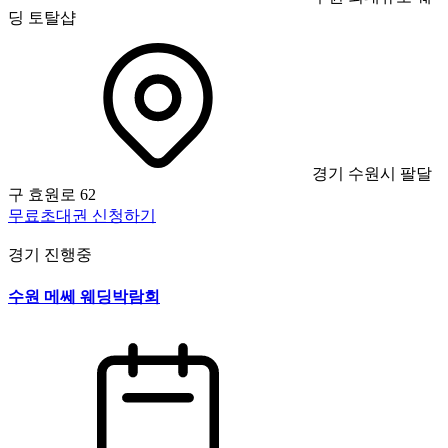
딩 토탈샵
경기 수원시 팔달
구 효원로 62
무료초대권 신청하기
경기
진행중
수원 메쎄 웨딩박람회