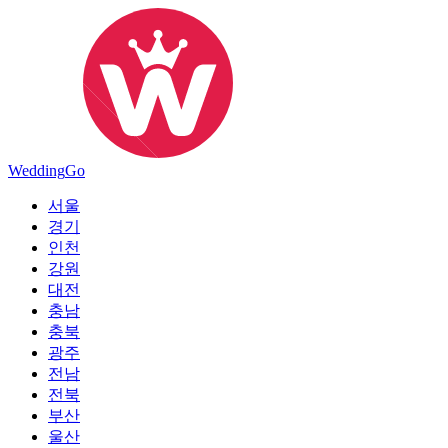
Wedding
Go
서울
경기
인천
강원
대전
충남
충북
광주
전남
전북
부산
울산