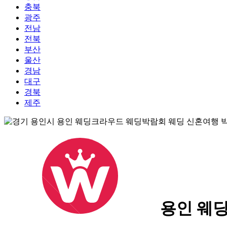
충북
광주
전남
전북
부산
울산
경남
대구
경북
제주
용인 웨