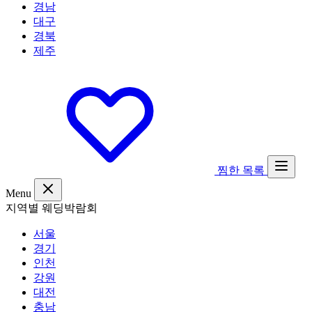
경남
대구
경북
제주
찜한 목록
Menu
지역별 웨딩박람회
서울
경기
인천
강원
대전
충남