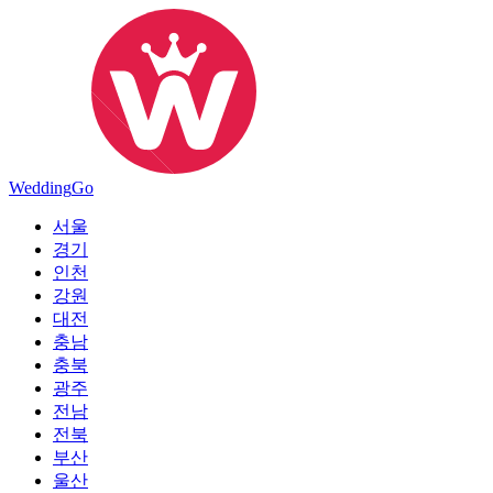
Wedding
Go
서울
경기
인천
강원
대전
충남
충북
광주
전남
전북
부산
울산