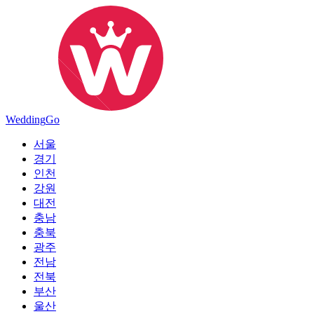
Wedding
Go
서울
경기
인천
강원
대전
충남
충북
광주
전남
전북
부산
울산