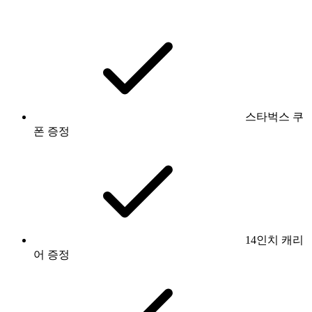
스타벅스 쿠
폰 증정
14인치 캐리
어 증정