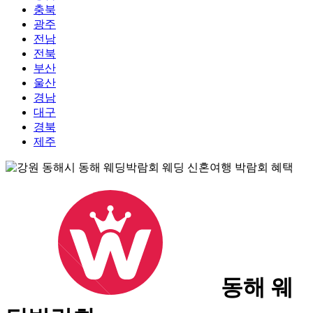
충북
광주
전남
전북
부산
울산
경남
대구
경북
제주
동해 웨