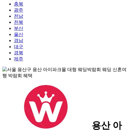
충북
광주
전남
전북
부산
울산
경남
대구
경북
제주
용산 아