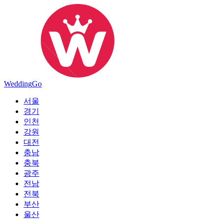
Wedding
Go
서울
경기
인천
강원
대전
충남
충북
광주
전남
전북
부산
울산